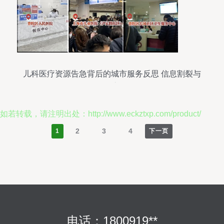
儿科医疗资源告急背后的城市服务反思 信息割裂与
便民之困
如若转载，请注明出处：http://www.eckztxp.com/product/
2
3
4
1
下一页
电话：1800919**